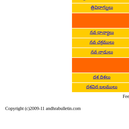
త్రివిధాగ్నులు
నవ ధాన్యాలు
నవ చక్రములు
నవ నాడులు
దశ దిశలు
దశవిధ బలములు
Fee
Copyright (c)2009-11 andhrabulletin.com