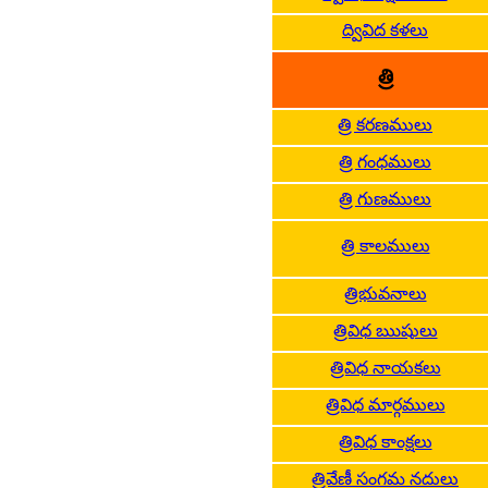
ద్వివిద కళలు
త్రి
త్రి కరణములు
త్రి గంధములు
త్రి గుణములు
త్రి కాలములు
త్రిభువనాలు
త్రివిధ ఋషులు
త్రివిధ నాయకలు
త్రివిధ మార్గములు
త్రివిధ కాంక్షలు
త్రివేణీ సంగమ నదులు