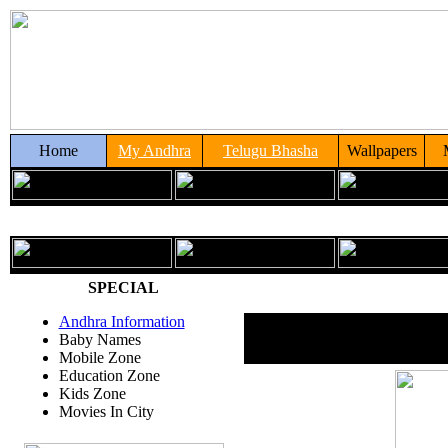
Home
My Andhra
Telugu Bhasha
Wallpapers
SPECIAL
Andhra Information
Baby Names
Mobile Zone
Education Zone
Kids Zone
Movies In City