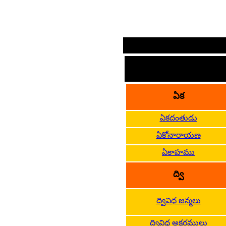
సం
ఏక
ఏకదంతుడు
ఏకోనారాయణ
ఏకాహము
ద్వి
ద్వివిధ జన్మలు
ద్వివిధ అక్షరములు