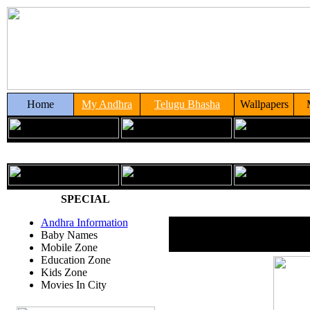
Home
My Andhra
Telugu Bhasha
Wallpapers
SPECIAL
Andhra Information
Baby Names
Mobile Zone
Education Zone
Kids Zone
Movies In City