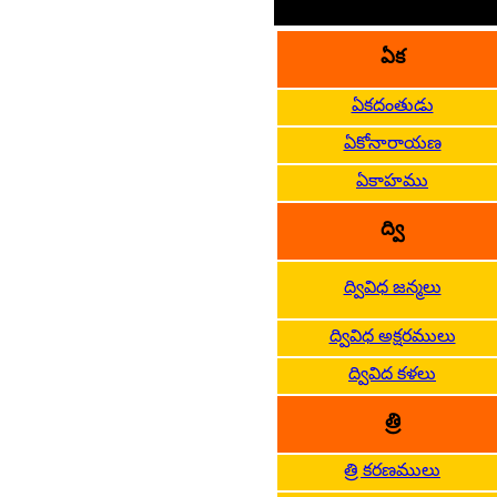
ఏక
ఏకదంతుడు
ఏకోనారాయణ
ఏకాహము
ద్వి
ద్వివిధ జన్మలు
ద్వివిధ అక్షరములు
ద్వివిద కళలు
త్రి
త్రి కరణములు