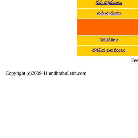
నవ చక్రములు
నవ నాడులు
దశ దిశలు
దశవిధ బలములు
Fee
Copyright (c)2009-11 andhrabulletin.com