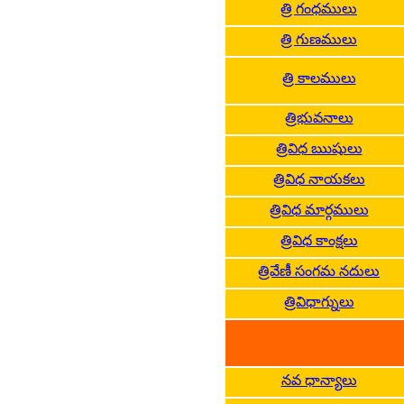
త్రి గంధములు
త్రి గుణములు
త్రి కాలములు
త్రిభువనాలు
త్రివిధ ఋషులు
త్రివిధ నాయకలు
త్రివిధ మార్గములు
త్రివిధ కాంక్షలు
త్రివేణీ సంగమ నదులు
త్రివిధాగ్నులు
నవ ధాన్యాలు