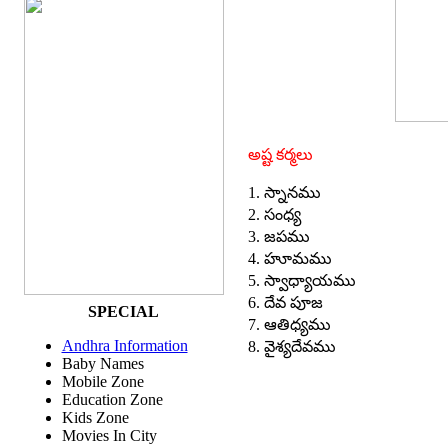
అష్ట కర్మలు
1. స్నానము
2. సంధ్య
3. జపము
4. హూమము
5. స్వాధ్యాయము
6. దేవ పూజ
SPECIAL
7. ఆతిధ్యము
Andhra Information
8. వైశ్యదేవము
Baby Names
Mobile Zone
Education Zone
Kids Zone
Movies In City