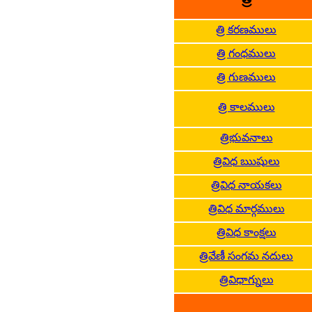
త్రి కరణములు
త్రి గంధములు
త్రి గుణములు
త్రి కాలములు
త్రిభువనాలు
త్రివిధ ఋషులు
త్రివిధ నాయకలు
త్రివిధ మార్గములు
త్రివిధ కాంక్షలు
త్రివేణీ సంగమ నదులు
త్రివిధాగ్నులు