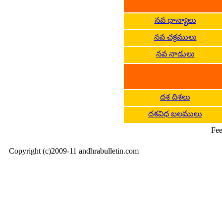
నవ ధాన్యాలు
నవ చక్రములు
నవ నాడులు
దశ దిశలు
దశవిధ బలములు
Fee
Copyright (c)2009-11 andhrabulletin.com