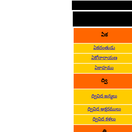
సం
ఏక
ఏకదంతుడు
ఏకోనారాయణ
ఏకాహము
ద్వి
ద్వివిధ జన్మలు
ద్వివిధ అక్షరములు
ద్వివిద కళలు
త్రి