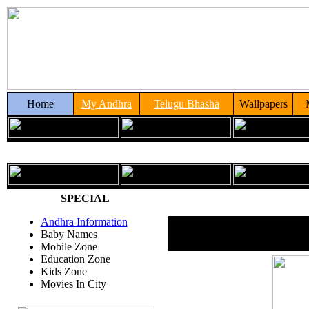
Home
My Andhra
Telugu Bhasha
Wallpapers
SPECIAL
Andhra Information
Baby Names
Mobile Zone
Education Zone
Kids Zone
Movies In City