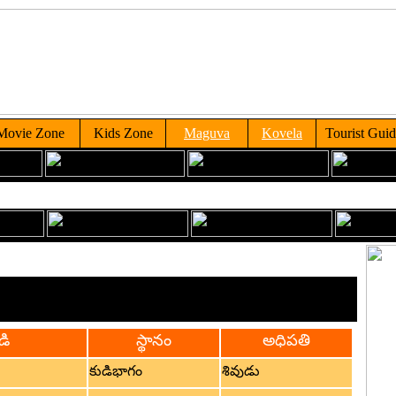
Movie Zone
Kids Zone
Maguva
Kovela
Tourist Gui
Nava Nadulu
ండలంలో గల నాడులు, వాటి అధిదేవతలు
డి
స్థానం
అధిపతి
కుడిభాగం
శివుడు