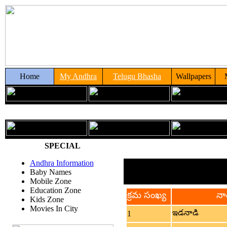
Home
My Andhra
Telugu Bhasha
Wallpapers
SPECIAL
Andhra Information
మానవ నాడీమ
Baby Names
Mobile Zone
Education Zone
క్రమ సంఖ్య
నా
Kids Zone
Movies In City
ఇడనాడి
1