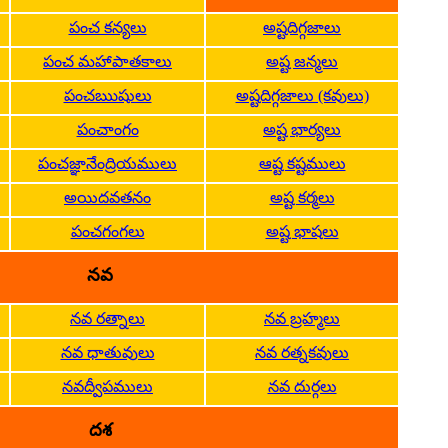
పంచ కన్యలు
అష్టదిగ్గజాలు
పంచ మహాపాతకాలు
అష్ట జన్మలు
పంచఋషులు
అష్టదిగ్గజాలు (కవులు)
పంచాంగం
అష్ట భార్యలు
పంచజ్ఞానేంద్రియములు
ఆష్ట కష్టములు
అయిదవతనం
అష్ట కర్మలు
పంచగంగలు
అష్ట భాషలు
నవ
నవ రత్నాలు
నవ బ్రహ్మలు
నవ ధాతువులు
నవ రత్నకవులు
నవద్వీపములు
నవ దుర్గలు
దశ