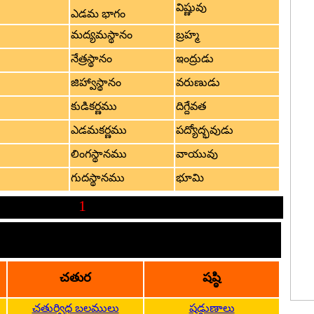
విష్ణువు
ఎడమ భాగం
మద్యమస్థానం
బ్రహ్మ
నేత్రస్థానం
ఇంద్రుడు
జిహ్వాస్థానం
వరుణుడు
కుడికర్ణము
దిగ్దేవత
ఎడమకర్ణము
పద్యోద్భవుడు
లింగస్థానము
వాయువు
గుదస్థానము
భూమి
1
Page
ఖ్యా సంభందిత విషయ పరిజ్ఞానం
చతుర
షష్ఠి
చతుర్విధ బలములు
షడ్గుణాలు