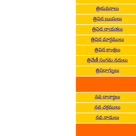
త్రిభువనాలు
త్రివిధ ఋషులు
త్రివిధ నాయకలు
త్రివిధ మార్గములు
త్రివిధ కాంక్షలు
త్రివేణీ సంగమ నదులు
త్రివిధాగ్నులు
నవ ధాన్యాలు
నవ చక్రములు
నవ నాడులు