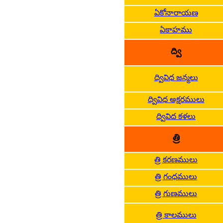
ఏకోనారాయణ
ఏకాహము
ద్వి
ద్వివిధ జన్మలు
ద్వివిధ అక్షరములు
ద్వివిద కళలు
త్రి
త్రి కరణములు
త్రి గంధములు
త్రి గుణములు
త్రి కాలములు