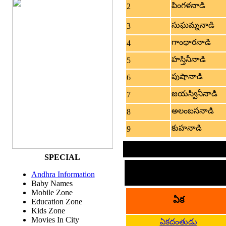
పింగళనాడి
2
సుఘమ్ననాడి
3
గాంధారనాడి
4
హస్తినీనాడి
5
పుషానాడి
6
జయస్వినీనాడి
7
అలంబసనాడి
8
కుహనాడి
9
SPECIAL
సం
Andhra Information
Baby Names
Mobile Zone
ఏక
Education Zone
Kids Zone
Movies In City
ఏకదంతుడు