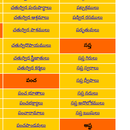
చతుర్విధ పురుషార్ధాలు
షట్చక్రములు
చతుర్విధ ఆశ్రమాలు
షడ్విధ రసములు
చతుర్విధ పాశములు
షడృతువులు
సప్త
చతుర్విధొపాయములు
చతుర్విధ స్త్రీజాతులు
సప్త గిరులు
చతుర్విధ కర్మలు
సప్త స్వరాలు
పంచ
సప్త ద్వీపాలు
పంచ భూతాలు
సప్త నదులు
పంచభక్ష్యాలు
సప్త అధొలోకములు
పంచారామాలు
సప్త ఋషులు
అష్ట
పంచపాండవులు