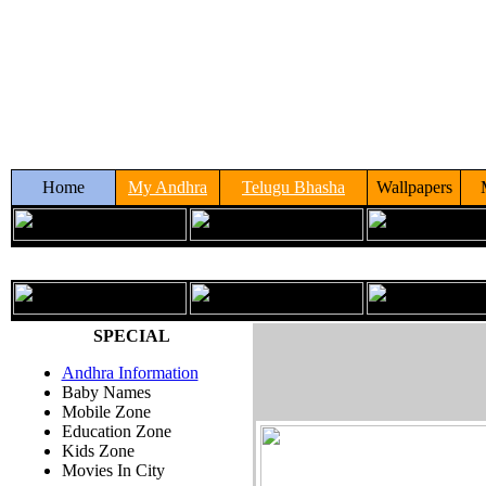
Home
My Andhra
Telugu Bhasha
Wallpapers
SPECIAL
Andhra Information
Baby Names
Mobile Zone
Education Zone
Kids Zone
Movies In City