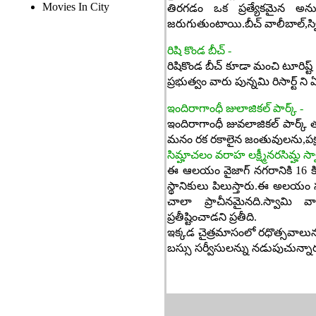
Movies In City
తిరగడం ఒక ప్రత్యేకమైన అనుభ
జరుగుతుంటాయి.బీచ్ వాలీబాల్,స్విమ
రిషి కొండ బీచ్ -
రిషికొండ బీచ్ కూడా మంచి టూరిష్ట్ 
ప్రభుత్వం వారు పున్నమి రిసార్ట్ ని
ఇందిరాగాంధీ జులాజికల్ పార్క్ -
ఇందిరాగాంధీ జువలాజికల్ పార్క
మనం రక రకాలైన జంతువులను,పక్షుల
సిమ్హాచలం వరాహ లక్ష్మీనరసిమ్హ 
ఈ ఆలయం వైజాగ్ నగరానికి 16 కిలోమ
స్థానికులు పిలుస్తారు.ఈ అలయం
చాలా ప్రాచీనమైనది.స్వామి వ
ప్రతీష్టించాడని ప్రతీది.
ఇక్కడ చైత్రమాసంలో రధొత్సవాలును న
బస్సు సర్వీసులన్ను నడుపుచున్నా