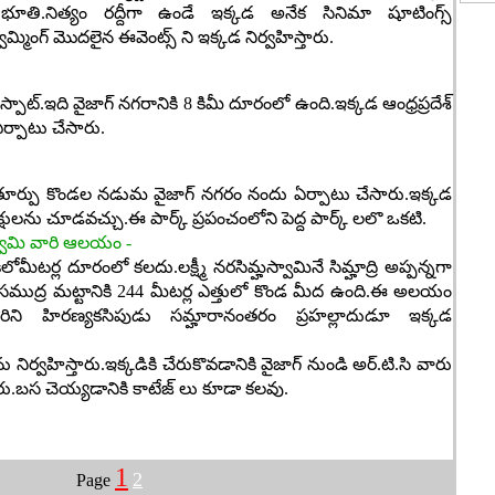
ూతి.నిత్యం రద్దీగా ఉండే ఇక్కడ అనేక సినిమా షూటింగ్స్
్మింగ్ మొదలైన ఈవెంట్స్ ని ఇక్కడ నిర్వహిస్తారు.
స్పాట్.ఇది వైజాగ్ నగరానికి 8 కిమీ దూరంలో ఉంది.ఇక్కడ ఆంధ్రప్రదేశ్
 ఏర్పాటు చేసారు.
్ తూర్పు కొండల నడుమ వైజాగ్ నగరం నందు ఏర్పాటు చేసారు.ఇక్కడ
ను చూడవచ్చు.ఈ పార్క్ ప్రపంచంలోని పెద్ద పార్క్ లలొ ఒకటి.
స్వామి వారి ఆలయం -
ీటర్ల దూరంలో కలదు.లక్ష్మీ నరసిమ్హస్వామినే సిమ్హాద్రి అప్పన్నగా
 సముద్ర మట్టానికి 244 మీటర్ల ఎత్తులో కొండ మీద ఉంది.ఈ అలయం
ారిని హిరణ్యకసిపుడు సమ్హారానంతరం ప్రహల్లాదుడూ ఇక్కడ
ిర్వహిస్తారు.ఇక్కడికి చేరుకొవడానికి వైజాగ్ నుండి అర్.టి.సి వారు
రు.బస చెయ్యడానికి కాటేజ్ లు కూడా కలవు.
1
2
Page