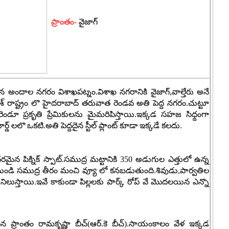
ప్రాంతం-
వైజాగ్
ిన అందాల నగరం విశాఖపట్నం.విశాఖ నగరానికి వైజాగ్,వాల్తేరు అనే
దేశ్ రాష్ట్రం లొ హైదరాబాద్ తరువాత రెండవ అతి పెద్ద నగరం.చుట్టూ
ండూ ప్రకృతి ప్రేమికులను మైమరిపిస్తాయి.ఇక్కడ సహజ సిధ్దంగా
యార్డ్ లలొ ఒకటి.అతి పెద్దదైన స్టీల్ ప్లాంట్ కూడా ఇక్కడే కలదు.
దరమైన పిక్నిక్ స్పాట్.సముద్ర మట్టానికి 350 అడుగుల ఎత్తులో ఉన్న
నుండి సముద్ర తీరం మంచి వ్యూ లో కనబడుతుంది.శివుడు,పార్వతిల
గా నిలుస్తాయి.ఇవే కాకుండా పిల్లలకు పార్క్ రోప్ వే మొదలయిన ఎన్నొ
 ప్రాంతం రామకృష్ణా బీచ్(ఆర్.కె బీచ్).సాయంకాలం వేళ ఇక్కడ