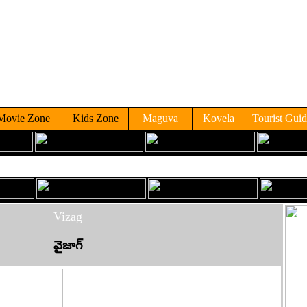
Movie Zone
Kids Zone
Maguva
Kovela
Tourist Gui
Vizag
వైజాగ్