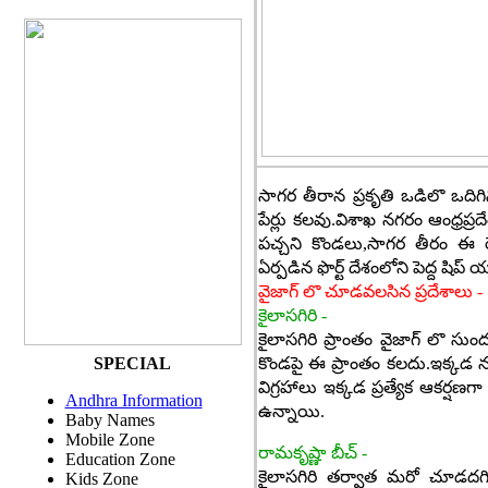
సా
గర తీరాన ప్రకృతి ఒడిలొ ఒదిగ
పేర్లు కలవు.విశాఖ నగరం ఆంధ్రప్ర
పచ్చని కొండలు,సాగర తీరం ఈ రె
ఏర్పడిన ఫొర్ట్ దేశంలోని పెద్ద షిప్ 
వైజాగ్ లొ చూడవలసిన ప్రదేశాలు -
కైలాసగిరి -
కైలాసగిరి ప్రాంతం వైజాగ్ లొ సుం
SPECIAL
కొండపై ఈ ప్రాంతం కలదు.ఇక్కడ 
విగ్రహాలు ఇక్కడ ప్రత్యేక ఆకర్షణ
Andhra Information
ఉన్నాయి.
Baby Names
Mobile Zone
రామకృష్ణా బీచ్ -
Education Zone
కైలాసగిరి తర్వాత మరో చూడదగిన
Kids Zone