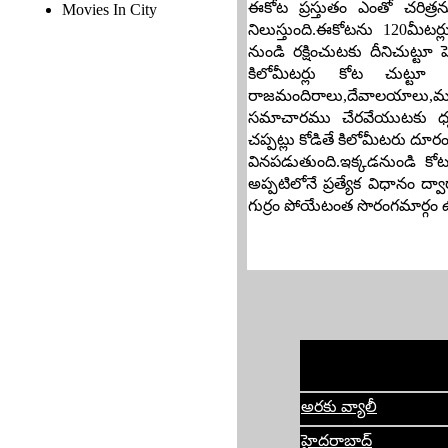
ఈకోట ప్రస్తుతం ఎంతో చరిత్
Movies In City
నిలుస్తుంది.ఈకోటను 120మీటర్లు
నుండి రక్షించుటకు దీనిచుట్టూ 
కిలోమీటర్లు కోట చుట్టూ క
రాజమందిరాలు,దేవాలయాలు,మసీద
సమాచారము చేరవేయుటకు ధ్వని
చప్పట్లు కోడితే కిలోమీటరు దూర
వినపడుతుంది.ఇక్కడనుండి కోటలో
అప్పటిలోనే ప్రత్యేక విధానం ద్
గుర్రం పోయేటంత సొరంగమార్గం 
అరకు వ్యాలీ
హైదరాబాద్