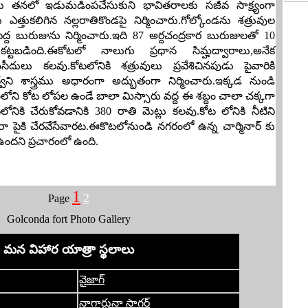
రను తనలో ఇడుమడింపచేసుకుని భావితరాలకు సజీవ సాక్ష్యంగా
 ఎత్తుకలిగిన నల్లరాతికొండపై నిర్మించారు.గోల్కోండను శత్రువుల
పెద్ద బురుజును నిర్మించారు.ఇది 87 అర్దచంద్రకార బురుజులతో 10
ట్టబడింది.ఈకోటలో నాలుగు ప్రధాన సిమ్హద్వారాలు,అనేక
ులు కలవు.కోటలోనికి శత్రువులు ప్రవేశిచినపుడు పైవారికి
 శాస్త్రము అధారంగా అద్భుతంగా నిర్మించారు.ఇక్కడ నుండి
ంలోని కోట లోపల ఉండే బాలా మిస్సారు వద్ద ఈ శబ్దం చాలా చక్కగా
నికి చేరుకోవడానికి 380 రాతి మెట్లు కలవు.కోట లోనికి నీటిని
వారా పైకి చేరవేసేవారట.ఈకొటలోనుండి నగరంలో ఉన్న చార్మినార్ కు
ఉందని ప్రచారంలో ఉంది.
1
2
Page
Golconda fort Photo Gallery
మన విహార యాత్రా స్థలాలు
వైజాగ్
నాగార్జునా సాగర్