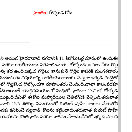
ప్రాంతం-
గోల్కొండ కోట
ధాని అయిన హైదరాబాద్ నగరానికి 11 కిలోమీటర్ల దూరంలో ఉంది.ఈ
1323 వరకూ కాకతీయులు పరిపాలించారు. గోల్కోండ అసలు పేరు గొల్ల
ిన్న కధ ఉంది.ఇక్కడ గొర్రెలు కాసుకునే గొర్రెల కాపరికి మంగళవారం
డిందంట.ఈ విషయాన్ని కాకతీయరాజులకు చెప్పగా ఇక్కడ మట్టితో
మంలో గొల్లకొండ గొల్కోండగా రూపాంతరం చెందింది.చాలా కాలంవరకూ
ేది.అయితే యుధ్దసమయంలో సంధిలో భాగంగా 1371లో గోల్కోడ
ది.దీనితో ఈకోట మహ్మదీయిల చేతిలోనికి వెళ్ళింది.తరువాత
 మారి 15న శతాబ్ద సమయంలో కుతుబ్ షాహీ రాజుల చేతులోకి
నకు కనిపించే నల్లరాతి కొటను కట్టించారు.తరువాత కుతుబ్ షాహీ
 ఈకోటను కొంతభాగం వరకూ నాశనం చేశాడు.దీనితో ఇక్కడ పాలన