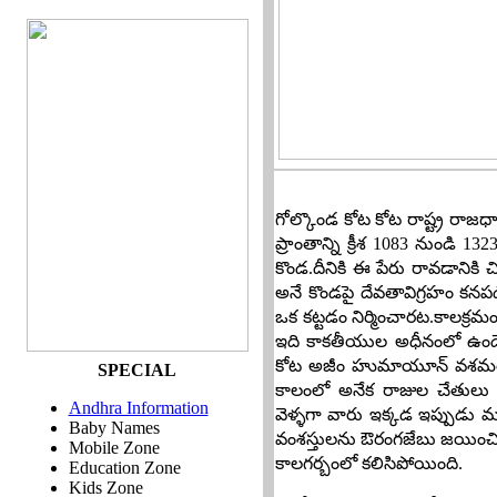
గో
ల్కొండ కోట కోట రాష్ట్ర రాజ
ప్రాంతాన్ని క్రీశ 1083 నుండి 
కొండ.దీనికి ఈ పేరు రావడానికి చ
అనే కొండపై దేవతావిగ్రహం కనప
ఒక కట్టడం నిర్మించారట.కాలక్ర
ఇది కాకతీయుల అధీనంలో ఉండ
కోట అజీం హుమాయూన్ వశమయ్యిం
SPECIAL
కాలంలో అనేక రాజుల చేతులు
Andhra Information
వెళ్ళగా వారు ఇక్కడ ఇప్పుడు మ
Baby Names
వంశస్తులను ఔరంగజేబు జయించి
Mobile Zone
కాలగర్బంలో కలిసిపోయింది.
Education Zone
Kids Zone