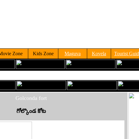
Movie Zone
Kids Zone
Maguva
Kovela
Tourist Gui
Golconda fort
గోల్కొండ కోట