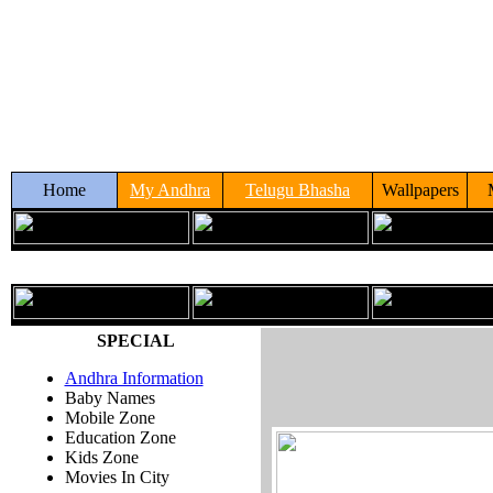
Home
My Andhra
Telugu Bhasha
Wallpapers
SPECIAL
Andhra Information
Baby Names
Mobile Zone
Education Zone
Kids Zone
Movies In City