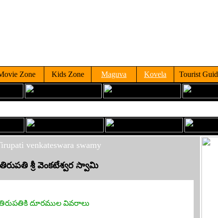
Movie Zone
Kids Zone
Maguva
Kovela
Tourist Gui
irupati venkateswara swamy
తిరుపతి శ్రీ వెంకటేశ్వర స్వామి
డి తిరుపతికి దూరముల వివరాలు