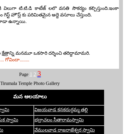
విలుగా టి.టి.డి కాటేజ్ లలొ వసతి సౌకర్యం కల్పిస్తుంది.ఇంకా
గెస్ట్ హౌస్ల్ కు పరిమితమైన అద్దె వసూలు చేస్తుంది.
కూడా ఉన్నాయి.
్రాన్ని మనమూ ఒకసారి దర్శించి తరిద్దామామరి.
... గోవిందా........
3
1
2
Page
Tirumala Temple Photo Gallery
మన ఆలయాలు
స్వామి
విజయవాడ కనకదుర్గమ్మ తల్లి
యక స్వామి
భద్రాచలం సీతారామస్వామి
మి
వేములవాడ రాజరాజేశ్వర స్వామి