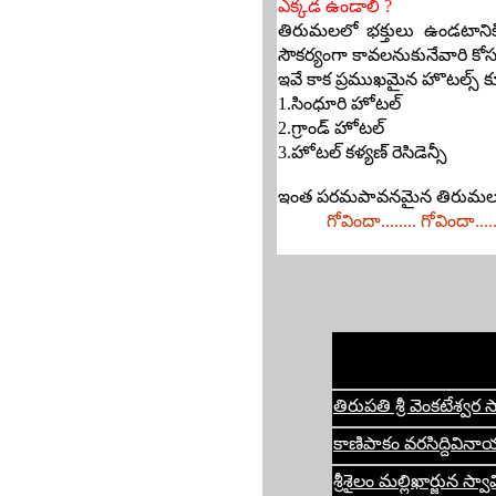
ఎక్కడ ఉండాలి ?
తిరుమలలో భక్తులు ఉండటానికి 
సౌకర్యంగా కావలనుకునేవారి కోసం 
ఇవే కాక ప్రముఖమైన హొటల్స్ 
1.సింధూరి హోటల్
2.గ్రాండ్ హోటల్
3.హోటల్ కళ్యణ్ రెసిడెన్సీ
ఇంత పరమపావనమైన తిరుమల క్షేత
గోవిందా........ గోవిందా.....
తిరుపతి శ్రీ వెంకటేశ్వర 
కాణిపాకం వరసిద్దివినా
శ్రీశైలం మల్లిఖార్జున స్వా