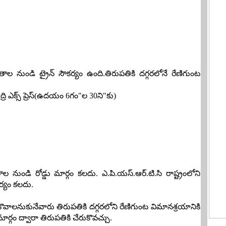
ంతాల నుండి ట్రైన్ సౌకర్యం ఉంది.తిరుపతికి దగ్గరలోనే రేణిగుంట
ి ఎక్స్ ప్రెస్(ఉదయం 6గం"ల 30ని"కు)
తాల నుండి రోడ్డు మార్గం కలదు. ఎ.పి.యస్.ఆర్.టి.సి రాష్ట్రంలోని
కర్యం కలదు.
కొవాలనుకునేవారు తిరుపతికి దగ్గరలోని రేణిగుంట విమానశ్రయానికి
మార్గం ద్వారా తిరుపతికి చేరుకొవచ్చు.