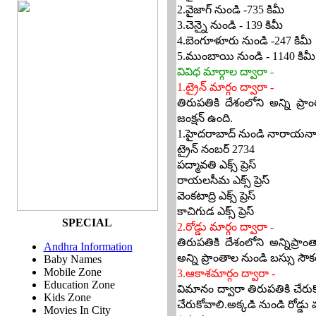
2.వైజాగ్ నుండి -735 కిమీ
3.చెన్నై నుండి - 139 కిమీ
4.బెంగూళూరు నుండి -247 కిమీ
5.ముంబాయి నుండి - 1140 కిమీ
వివిధ మార్గాల ద్వారా -
1.ట్రైన్ మార్గం ద్వారా -
తిరుపతికి దేశంలోని అన్ని ప్రా
జంక్షన్ ఉంది.
1.హైదరాబాద్ నుండి నారాయనాద్ర
ట్రైన్ నంబర్ 2734
పద్మావతి ఎక్స్ ప్రెస్
రాయలసీమ ఎక్స్ ప్రెస్
వెంకటాద్రి ఎక్స్ ప్రెస్
కాచిగుడ ఎక్స్ ప్రెస్
SPECIAL
2.రోడ్డు మార్గం ద్వారా -
తిరుపతికి దేశంలోని అన్నిప్రాం
Andhra Information
అన్ని ప్రాంతాల నుండి బస్సు సౌ
Baby Names
Mobile Zone
3.ఆకాశమార్గం ద్వారా -
Education Zone
విమానం ద్వారా తిరుపతికి చేరు
Kids Zone
చేరుకోవాలి.అక్కడి నుండి రోడ్డు 
Movies In City